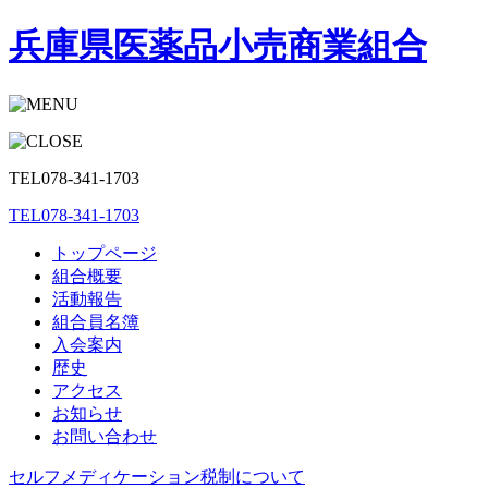
兵庫県医薬品小売商業組合
TEL
078-341-1703
TEL
078-341-1703
トップページ
組合概要
活動報告
組合員名簿
入会案内
歴史
アクセス
お知らせ
お問い合わせ
セルフメディケーション税制
について