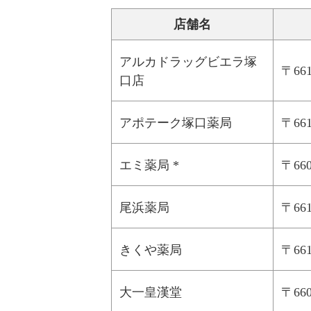
店舗名
アルカドラッグビエラ塚
〒66
口店
アポテーク塚口薬局
〒6
エミ薬局 *
〒66
尾浜薬局
〒6
きくや薬局
〒6
大一皇漢堂
〒6