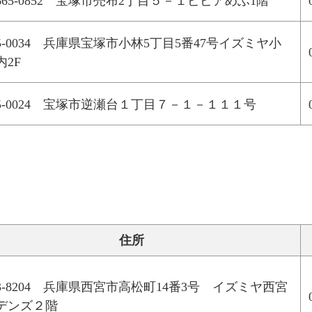
665-0852 宝塚市売布2丁目５－１ピピアめふ1階
65-0034 兵庫県宝塚市小林5丁目5番47号イズミヤ小
内2F
65-0024 宝塚市逆瀬台１丁目７－１－１１１号
住所
63-8204 兵庫県西宮市高松町14番3号 イズミヤ西宮
デンズ２階