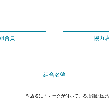
組合員
協力
組合名簿
※店名に * マークが付いている店舗は医