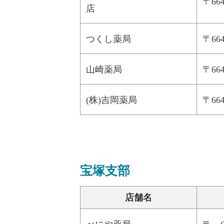
〒6
店
つくし薬局
〒6
山崎薬局
〒6
(株)吉岡薬局
〒6
宝塚支部
店舗名