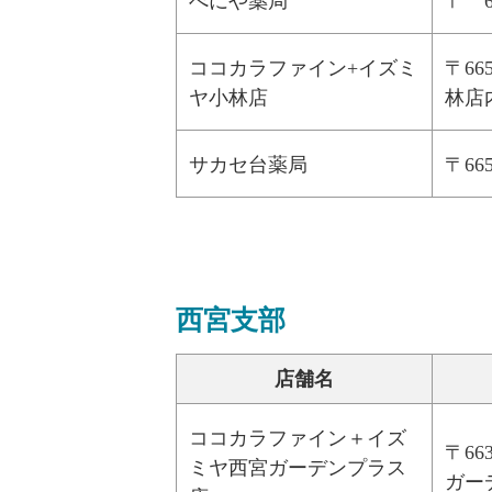
べにや薬局
〒 
ココカラファイン+イズミ
〒6
ヤ小林店
林店
サカセ台薬局
〒6
西宮支部
店舗名
ココカラファイン＋イズ
〒6
ミヤ西宮ガーデンプラス
ガー