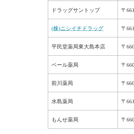
ドラッグサントップ
〒6
(株)ニシイチドラッグ
〒6
平民堂薬局東大島本店
〒6
ベール薬局
〒6
前川薬局
〒66
水島薬局
〒6
もんせ薬局
〒66