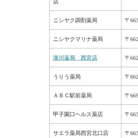
店
ニシヤク調剤薬局
〒66
ニシヤクマリナ薬局
〒66
瀧川薬局 西宮店
〒66
うりう薬局
〒66
ＡＢＣ駅前薬局
〒66
甲子園口ヘルス薬店
〒6
サエラ薬局西宮北口店
〒6