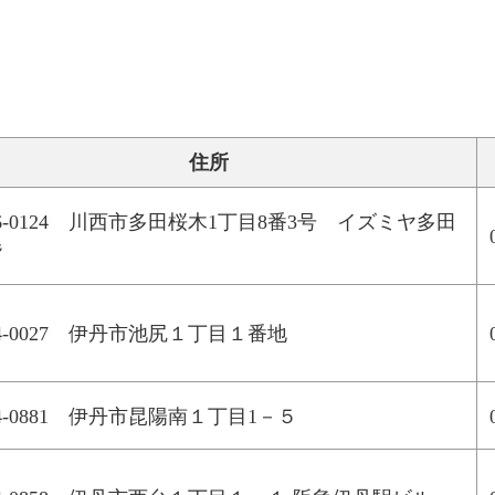
住所
66-0124 川西市多田桜木1丁目8番3号 イズミヤ多田
階
64-0027 伊丹市池尻１丁目１番地
4-0881 伊丹市昆陽南１丁目1－５